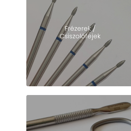
Frézerek /
Csiszolófejek
Hit enter to search or ESC to close