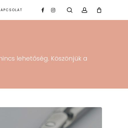
Menu
search
account
FACEBOOK
INSTAGRAM
KAPCSOLAT
nincs lehetőség. Köszönjük a