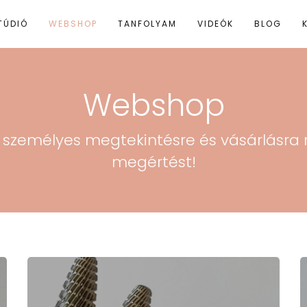
TÚDIÓ
WEBSHOP
TANFOLYAM
VIDEÓK
BLOG
Webshop
s, személyes megtekintésre és vásárlásra 
megértést!