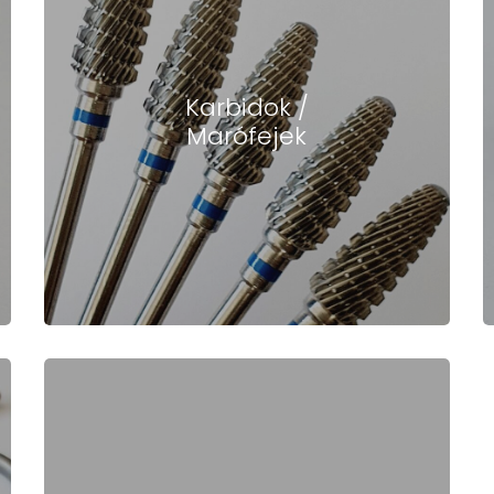
Karbidok /
Marófejek