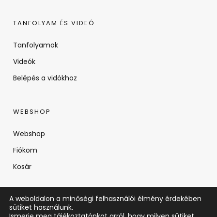
TANFOLYAM ÉS VIDEÓ
Tanfolyamok
Videók
Belépés a vidókhoz
WEBSHOP
Webshop
Fiókom
Kosár
A weboldalon a minőségi felhasználói élmény érdekében
sütiket használunk.
Ismerje meg tájékoztatónkat arról, hogy milyen sütiket