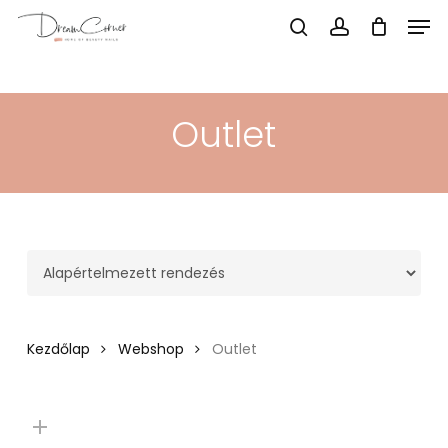
Menu
Men
search
account
Skip
to
main
Outlet
content
Kezdőlap
Webshop
Outlet