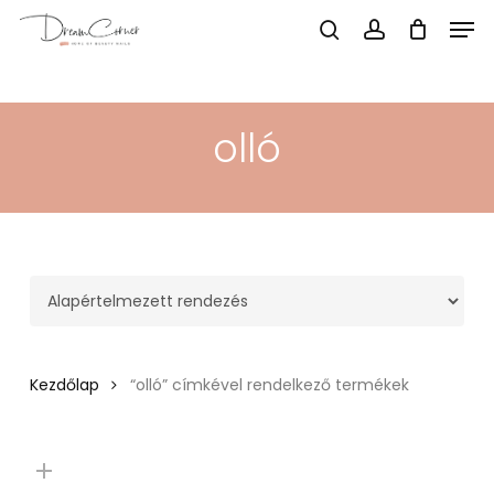
Menu
Men
search
account
Skip
to
main
olló
content
Kezdőlap
“olló” címkével rendelkező termékek