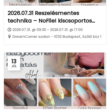
2026.07.31 Reszelésmentes
technika – NoFile! kiscsoportos
képzés BUDAPEST
2026.07.31. @ 09:30 - 2026.07.31. @ 17:00
DreamCorner szalon - 1032 Budapest, Szőlő köz 1
13
JÚL