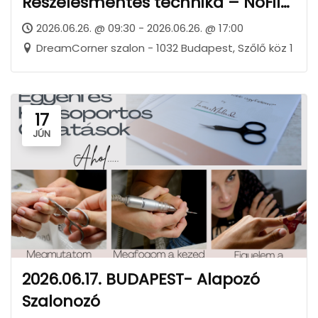
Reszelésmentes technika – NoFile!
kiscsoportos képzés BUDAPEST
2026.06.26. @ 09:30 - 2026.06.26. @ 17:00
DreamCorner szalon - 1032 Budapest, Szőlő köz 1
17
JÚN
2026.06.17. BUDAPEST- Alapozó
Szalonozó