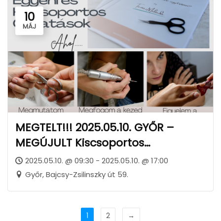
10
MÁJ
MEGTELT!!! 2025.05.10. GYŐR –
MEGÚJULT Kiscsoportos
GYORSASÁGI OKTATÁS
2025.05.10. @ 09:30 - 2025.05.10. @ 17:00
Győr, Bajcsy-Zsilinszky út 59.
1
2
→